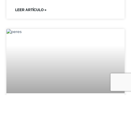
LEER ARTÍCULO »
¿Por qué la fruta dulce al por
mayor es una apuesta estratégica
para empresas del sector