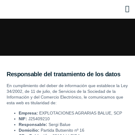
C
Productor de frut
Aceite de ol
Responsable del tratamiento de los datos
En cumplimiento del deber de información que establece la Ley
34/2002, de 11 de julio, de Servicios de la Sociedad de la
Información y del Comercio Electrónico, le comunicamos que
esta web es titularidad de:
Empresa:
EXPLOTACIONES AGRARIAS BALUE, SCP
NIF:
J25409210
Responsable:
Sergi Balue
Domicilio:
Partida Butsenito nº 16