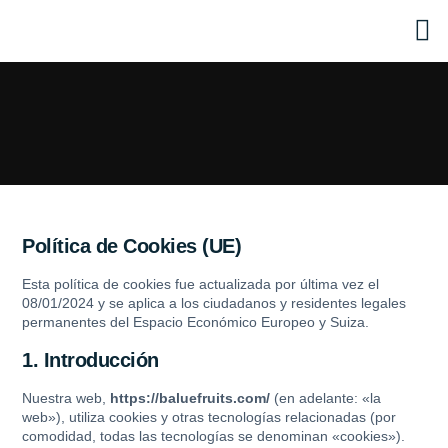
C
Productor de frut
Aceite de ol
Política de Cookies (UE)
Esta política de cookies fue actualizada por última vez el
08/01/2024 y se aplica a los ciudadanos y residentes legales
permanentes del Espacio Económico Europeo y Suiza.
1. Introducción
Nuestra web,
https://baluefruits.com/
(en adelante: «la
web»), utiliza cookies y otras tecnologías relacionadas (por
comodidad, todas las tecnologías se denominan «cookies»).