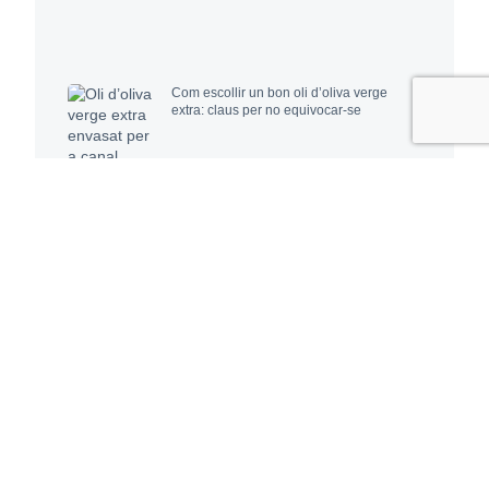
Com escollir un bon oli d’oliva verge
extra: claus per no equivocar-se
El valor estratègic de la cadena
agroalimentària en l’oli d’oliva premium