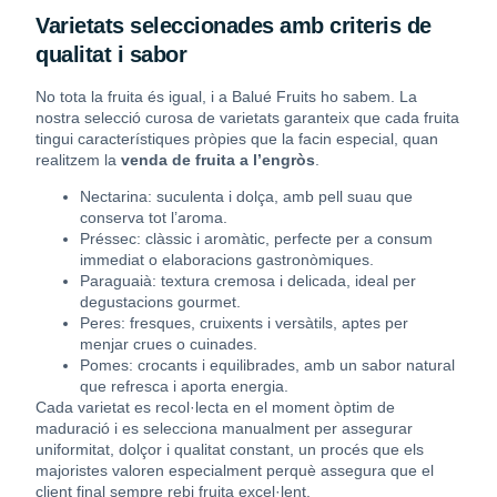
Varietats seleccionades amb criteris de
qualitat i sabor
No tota la fruita és igual, i a Balué Fruits ho sabem. La
nostra selecció curosa de varietats garanteix que cada fruita
tingui característiques pròpies que la facin especial, quan
realitzem la
venda de fruita a l’engròs
.
Nectarina: suculenta i dolça, amb pell suau que
conserva tot l’aroma.
Préssec: clàssic i aromàtic, perfecte per a consum
immediat o elaboracions gastronòmiques.
Paraguaià: textura cremosa i delicada, ideal per
degustacions gourmet.
Peres: fresques, cruixents i versàtils, aptes per
menjar crues o cuinades.
Pomes: crocants i equilibrades, amb un sabor natural
que refresca i aporta energia.
Cada varietat es recol·lecta en el moment òptim de
maduració i es selecciona manualment per assegurar
uniformitat, dolçor i qualitat constant, un procés que els
majoristes valoren especialment perquè assegura que el
client final sempre rebi fruita excel·lent.